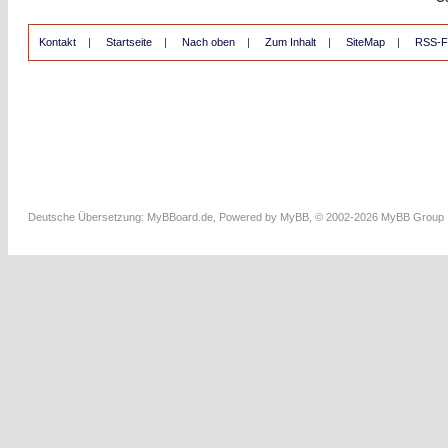
Kontakt
|
Startseite
|
Nach oben
|
Zum Inhalt
|
SiteMap
|
RSS-F
Deutsche Übersetzung:
MyBBoard.de
, Powered by
MyBB
, © 2002-2026
MyBB Group