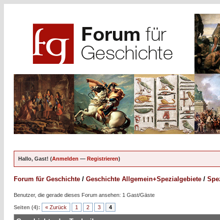
Hallo, Gast! (
Anmelden
—
Registrieren
)
Forum für Geschichte
/
Geschichte Allgemein+Spezialgebiete
/
Spez
Benutzer, die gerade dieses Forum ansehen: 1 Gast/Gäste
Seiten (4):
« Zurück
1
2
3
4