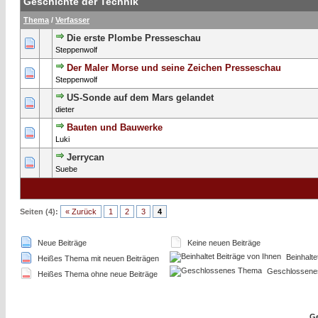
Geschichte der Technik
Thema
/
Verfasser
Die erste Plombe Presseschau
0 Bewertung(en) - 0 von 5 durchschnittlich
1
2
3
4
5
Steppenwolf
Der Maler Morse und seine Zeichen Presseschau
0 Bewertung(en) - 0 von 5 durchschnittlich
1
2
3
4
5
Steppenwolf
US-Sonde auf dem Mars gelandet
0 Bewertung(en) - 0 von 5 durchschnittlich
1
2
3
4
5
dieter
Bauten und Bauwerke
0 Bewertung(en) - 0 von 5 durchschnittlich
1
2
3
4
5
Luki
Jerrycan
0 Bewertung(en) - 0 von 5 durchschnittlich
1
2
3
4
5
Suebe
Seiten (4):
« Zurück
1
2
3
4
Neue Beiträge
Keine neuen Beiträge
Beinhalte
Heißes Thema mit neuen Beiträgen
Geschlossene
Heißes Thema ohne neue Beiträge
Ge