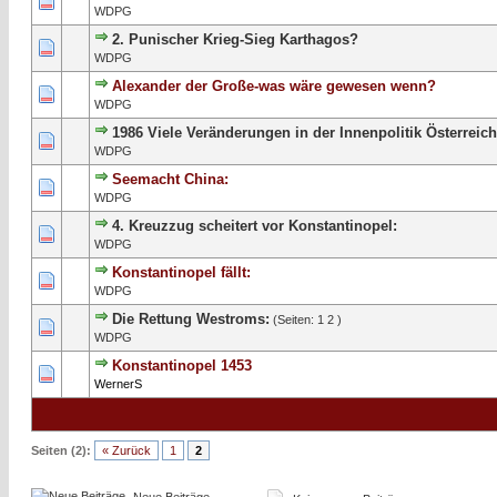
0 Bewertung(en) - 0 von 5 durchschnittlich
1
2
3
4
5
WDPG
2. Punischer Krieg-Sieg Karthagos?
1 Bewertung(en) - 5 von 5 durchschnittlich
1
2
3
4
5
WDPG
Alexander der Große-was wäre gewesen wenn?
2 Bewertung(en) - 3.5 von 5 durchschnittlich
1
2
3
4
5
WDPG
1986 Viele Veränderungen in der Innenpolitik Österreich
0 Bewertung(en) - 0 von 5 durchschnittlich
1
2
3
4
5
WDPG
Seemacht China:
0 Bewertung(en) - 0 von 5 durchschnittlich
1
2
3
4
5
WDPG
4. Kreuzzug scheitert vor Konstantinopel:
0 Bewertung(en) - 0 von 5 durchschnittlich
1
2
3
4
5
WDPG
Konstantinopel fällt:
0 Bewertung(en) - 0 von 5 durchschnittlich
1
2
3
4
5
WDPG
Die Rettung Westroms:
(Seiten:
1
2
)
1 Bewertung(en) - 4 von 5 durchschnittlich
1
2
3
4
5
WDPG
Konstantinopel 1453
0 Bewertung(en) - 0 von 5 durchschnittlich
1
2
3
4
5
WernerS
Seiten (2):
« Zurück
1
2