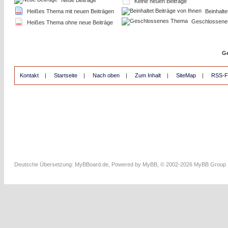
Neue Beiträge
Keine neuen Beiträge
Heißes Thema mit neuen Beiträgen
Beinhalte
Geschlossene
Heißes Thema ohne neue Beiträge
Ge
Kontakt
|
Startseite
|
Nach oben
|
Zum Inhalt
|
SiteMap
|
RSS-F
Deutsche Übersetzung:
MyBBoard.de
, Powered by
MyBB
, © 2002-2026
MyBB Group