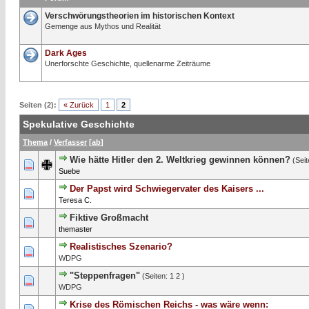
Verschwörungstheorien im historischen Kontext
Gemenge aus Mythos und Realität
Dark Ages
Unerforschte Geschichte, quellenarme Zeiträume
Seiten (2):
« Zurück
1
2
Spekulative Geschichte
Thema
/
Verfasser
[
ab
]
Wie hätte Hitler den 2. Weltkrieg gewinnen können?
(Sei
0 Bewertung(en) - 0 von 5 durchschnittlich
1
2
3
4
5
Suebe
Der Papst wird Schwiegervater des Kaisers ...
0 Bewertung(en) - 0 von 5 durchschnittlich
1
2
3
4
5
Teresa C.
Fiktive Großmacht
0 Bewertung(en) - 0 von 5 durchschnittlich
1
2
3
4
5
themaster
Realistisches Szenario?
0 Bewertung(en) - 0 von 5 durchschnittlich
1
2
3
4
5
WDPG
"Steppenfragen"
(Seiten:
1
2
)
1 Bewertung(en) - 5 von 5 durchschnittlich
1
2
3
4
5
WDPG
Krise des Römischen Reichs - was wäre wenn: