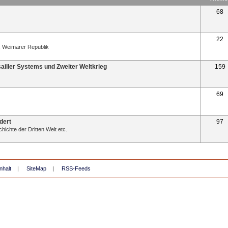
68
22
e, Weimarer Republik
iller Systems und Zweiter Weltkrieg
159
69
dert
97
chte der Dritten Welt etc.
nhalt
|
SiteMap
|
RSS-Feeds