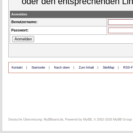
oder den entsprechenden Lin
Anmelden
Benutzername:
Passwort:
Kontakt
|
Startseite
|
Nach oben
|
Zum Inhalt
|
SiteMap
|
RSS-F
Deutsche Übersetzung:
MyBBoard.de
, Powered by
MyBB
, © 2002-2026
MyBB Group