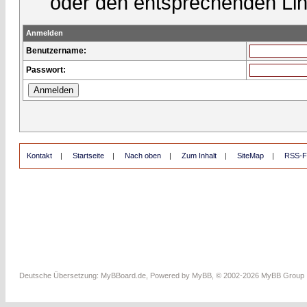
oder den entsprechenden Lin
Anmelden
Benutzername:
Passwort:
Kontakt
|
Startseite
|
Nach oben
|
Zum Inhalt
|
SiteMap
|
RSS-F
Deutsche Übersetzung:
MyBBoard.de
, Powered by
MyBB
, © 2002-2026
MyBB Group