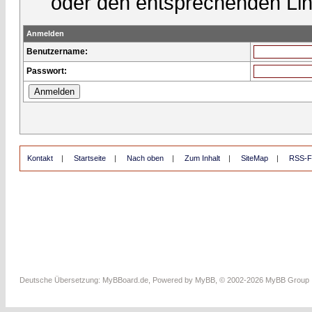
oder den entsprechenden Lin
Anmelden
Benutzername:
Passwort:
Kontakt
|
Startseite
|
Nach oben
|
Zum Inhalt
|
SiteMap
|
RSS-F
Deutsche Übersetzung:
MyBBoard.de
, Powered by
MyBB
, © 2002-2026
MyBB Group