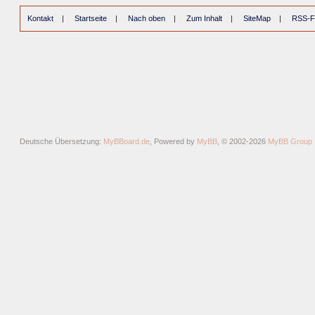
Kontakt
|
Startseite
|
Nach oben
|
Zum Inhalt
|
SiteMap
|
RSS-F
Deutsche Übersetzung:
MyBBoard.de
, Powered by
MyBB
, © 2002-2026
MyBB Group