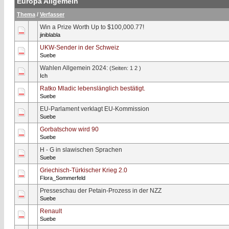
Europa Allgemein
Thema
/
Verfasser
Win a Prize Worth Up to $100,000.77!
0 Bewertung(en) - 0 von 5 durchschnittlich
1
2
3
4
5
jiniblabla
UKW-Sender in der Schweiz
0 Bewertung(en) - 0 von 5 durchschnittlich
1
2
3
4
5
Suebe
Wahlen Allgemein 2024:
(Seiten:
1
2
)
0 Bewertung(en) - 0 von 5 durchschnittlich
1
2
3
4
5
Ich
Ratko Mladic lebenslänglich bestätigt.
0 Bewertung(en) - 0 von 5 durchschnittlich
1
2
3
4
5
Suebe
EU-Parlament verklagt EU-Kommission
0 Bewertung(en) - 0 von 5 durchschnittlich
1
2
3
4
5
Suebe
Gorbatschow wird 90
0 Bewertung(en) - 0 von 5 durchschnittlich
1
2
3
4
5
Suebe
H - G in slawischen Sprachen
0 Bewertung(en) - 0 von 5 durchschnittlich
1
2
3
4
5
Suebe
Griechisch-Türkischer Krieg 2.0
0 Bewertung(en) - 0 von 5 durchschnittlich
1
2
3
4
5
Flora_Sommerfeld
Presseschau der Petain-Prozess in der NZZ
0 Bewertung(en) - 0 von 5 durchschnittlich
1
2
3
4
5
Suebe
Renault
0 Bewertung(en) - 0 von 5 durchschnittlich
1
2
3
4
5
Suebe