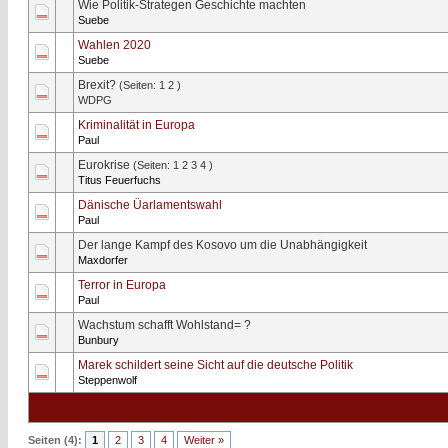
Wie Politik-Strategen Geschichte machten
0 Bewertung(en) - 0 von 5 durchschnittlich
1
2
3
4
5
Suebe
Wahlen 2020
0 Bewertung(en) - 0 von 5 durchschnittlich
1
2
3
4
5
Suebe
Brexit?
(Seiten:
1
2
)
0 Bewertung(en) - 0 von 5 durchschnittlich
1
2
3
4
5
WDPG
Kriminalität in Europa
0 Bewertung(en) - 0 von 5 durchschnittlich
1
2
3
4
5
Paul
Eurokrise
(Seiten:
1
2
3
4
)
0 Bewertung(en) - 0 von 5 durchschnittlich
1
2
3
4
5
Titus Feuerfuchs
Dänische Üarlamentswahl
0 Bewertung(en) - 0 von 5 durchschnittlich
1
2
3
4
5
Paul
Der lange Kampf des Kosovo um die Unabhängigkeit
1 Bewertung(en) - 5 von 5 durchschnittlich
1
2
3
4
5
Maxdorfer
Terror in Europa
0 Bewertung(en) - 0 von 5 durchschnittlich
1
2
3
4
5
Paul
Wachstum schafft Wohlstand= ?
0 Bewertung(en) - 0 von 5 durchschnittlich
1
2
3
4
5
Bunbury
Marek schildert seine Sicht auf die deutsche Politik
0 Bewertung(en) - 0 von 5 durchschnittlich
1
2
3
4
5
Steppenwolf
Seiten (4):
1
2
3
4
Weiter »