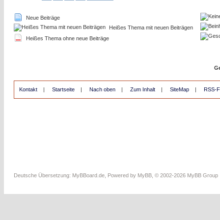
Neue Beiträge
Heißes Thema mit neuen Beiträgen
Heißes Thema ohne neue Beiträge
Ge
Kontakt
|
Startseite
|
Nach oben
|
Zum Inhalt
|
SiteMap
|
RSS-F
Deutsche Übersetzung:
MyBBoard.de
, Powered by
MyBB
, © 2002-2026
MyBB Group