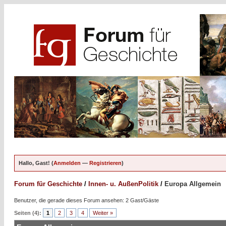
Hallo, Gast! (
Anmelden
—
Registrieren
)
Forum für Geschichte
/
Innen- u. AußenPolitik
/
Europa Allgemein
Benutzer, die gerade dieses Forum ansehen: 2 Gast/Gäste
Seiten (4):
1
2
3
4
Weiter »