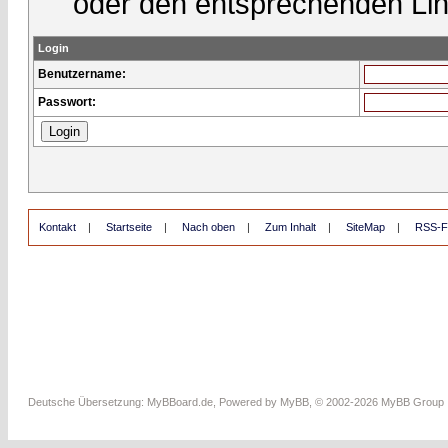
oder den entsprechenden Lin
Login
Benutzername:
Passwort:
Kontakt
|
Startseite
|
Nach oben
|
Zum Inhalt
|
SiteMap
|
RSS-F
Deutsche Übersetzung:
MyBBoard.de
, Powered by
MyBB
, © 2002-2026
MyBB Group