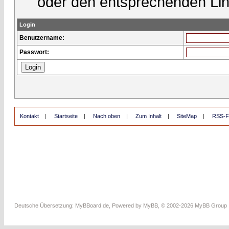
oder den entsprechenden Lin
Login
Benutzername:
Passwort:
Kontakt
|
Startseite
|
Nach oben
|
Zum Inhalt
|
SiteMap
|
RSS-F
Deutsche Übersetzung:
MyBBoard.de
, Powered by
MyBB
, © 2002-2026
MyBB Group