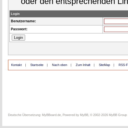
oder den entsprechenden Lin
Login
Benutzername:
Passwort:
Kontakt
|
Startseite
|
Nach oben
|
Zum Inhalt
|
SiteMap
|
RSS-F
Deutsche Übersetzung:
MyBBoard.de
, Powered by
MyBB
, © 2002-2026
MyBB Group