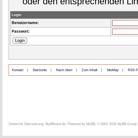
oder den entsprechenden Lin
Login
Benutzername:
Passwort:
Kontakt
|
Startseite
|
Nach oben
|
Zum Inhalt
|
SiteMap
|
RSS-F
Deutsche Übersetzung:
MyBBoard.de
, Powered by
MyBB
, © 2002-2026
MyBB Group