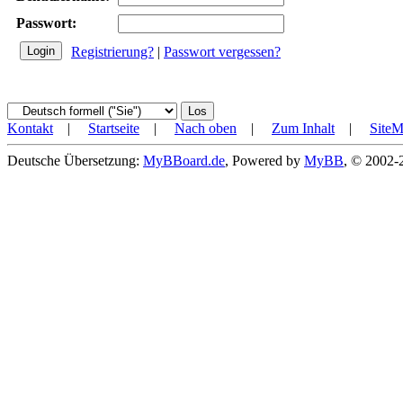
Passwort:
Registrierung?
|
Passwort vergessen?
Kontakt
|
Startseite
|
Nach oben
|
Zum Inhalt
|
Site
Deutsche Übersetzung:
MyBBoard.de
, Powered by
MyBB
, © 2002