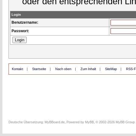
oder den entsprechenden Lin
Login
Benutzername:
Passwort:
Kontakt
|
Startseite
|
Nach oben
|
Zum Inhalt
|
SiteMap
|
RSS-F
Deutsche Übersetzung:
MyBBoard.de
, Powered by
MyBB
, © 2002-2026
MyBB Group