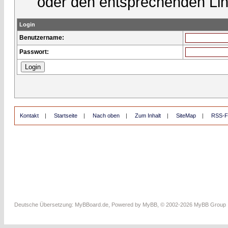
oder den entsprechenden Lin
Login
Benutzername:
Passwort:
Kontakt
|
Startseite
|
Nach oben
|
Zum Inhalt
|
SiteMap
|
RSS-F
Deutsche Übersetzung:
MyBBoard.de
, Powered by
MyBB
, © 2002-2026
MyBB Group