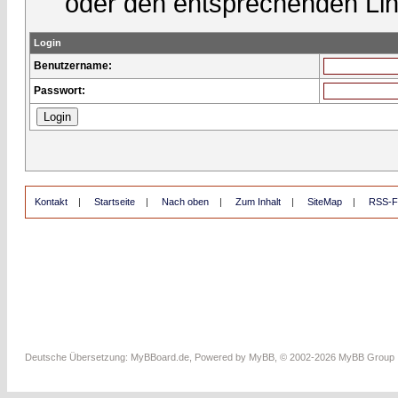
oder den entsprechenden Lin
Login
Benutzername:
Passwort:
Kontakt
|
Startseite
|
Nach oben
|
Zum Inhalt
|
SiteMap
|
RSS-F
Deutsche Übersetzung:
MyBBoard.de
, Powered by
MyBB
, © 2002-2026
MyBB Group