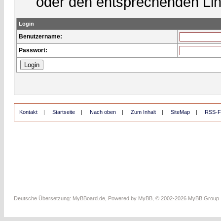
oder den entsprechenden Lin
Login
Benutzername:
Passwort:
Kontakt
|
Startseite
|
Nach oben
|
Zum Inhalt
|
SiteMap
|
RSS-F
Deutsche Übersetzung:
MyBBoard.de
, Powered by
MyBB
, © 2002-2026
MyBB Group