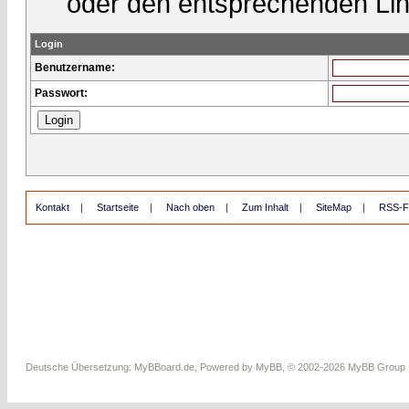
oder den entsprechenden Lin
Login
Benutzername:
Passwort:
Kontakt
|
Startseite
|
Nach oben
|
Zum Inhalt
|
SiteMap
|
RSS-F
Deutsche Übersetzung:
MyBBoard.de
, Powered by
MyBB
, © 2002-2026
MyBB Group