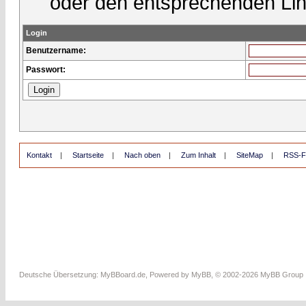
oder den entsprechenden Lin
Login
Benutzername:
Passwort:
Kontakt
|
Startseite
|
Nach oben
|
Zum Inhalt
|
SiteMap
|
RSS-F
Deutsche Übersetzung:
MyBBoard.de
, Powered by
MyBB
, © 2002-2026
MyBB Group