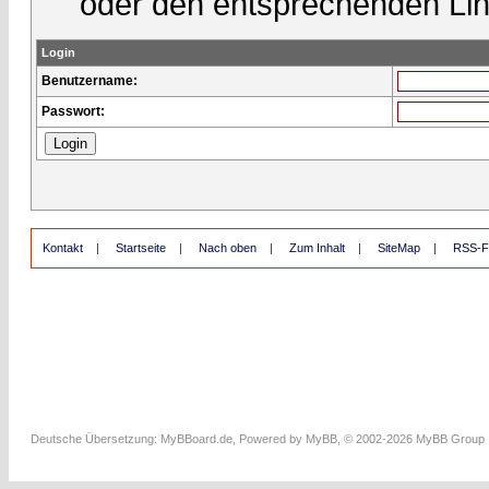
oder den entsprechenden Lin
Login
Benutzername:
Passwort:
Kontakt
|
Startseite
|
Nach oben
|
Zum Inhalt
|
SiteMap
|
RSS-F
Deutsche Übersetzung:
MyBBoard.de
, Powered by
MyBB
, © 2002-2026
MyBB Group