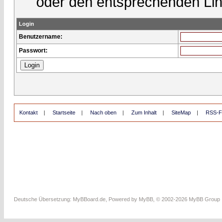
oder den entsprechenden Lin
Login
Benutzername:
Passwort:
Kontakt
|
Startseite
|
Nach oben
|
Zum Inhalt
|
SiteMap
|
RSS-F
Deutsche Übersetzung:
MyBBoard.de
, Powered by
MyBB
, © 2002-2026
MyBB Group