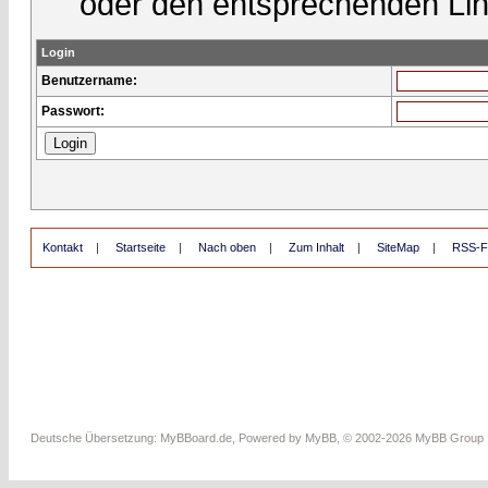
oder den entsprechenden Lin
Login
Benutzername:
Passwort:
Kontakt
|
Startseite
|
Nach oben
|
Zum Inhalt
|
SiteMap
|
RSS-F
Deutsche Übersetzung:
MyBBoard.de
, Powered by
MyBB
, © 2002-2026
MyBB Group