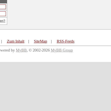
sen?
|
Zum Inhalt
|
SiteMap
|
RSS-Feeds
owered by
MyBB
, © 2002-2026
MyBB Group