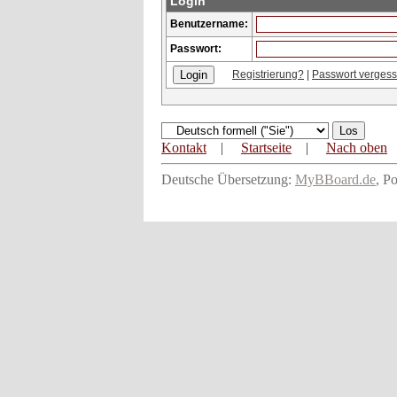
Login
Benutzername:
Passwort:
Registrierung?
|
Passwort verges
Kontakt
|
Startseite
|
Nach oben
Deutsche Übersetzung:
MyBBoard.de
, P