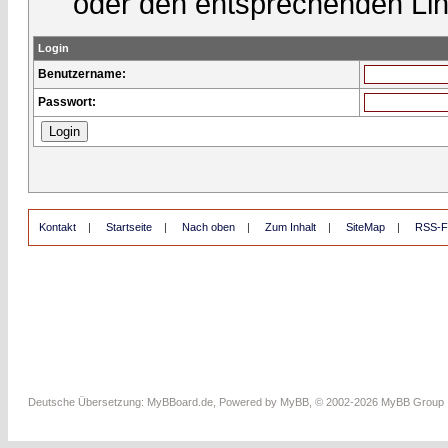
oder den entsprechenden Lin
Login
Benutzername:
Passwort:
Kontakt
|
Startseite
|
Nach oben
|
Zum Inhalt
|
SiteMap
|
RSS-F
Deutsche Übersetzung:
MyBBoard.de
, Powered by
MyBB
, © 2002-2026
MyBB Group