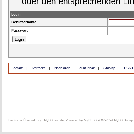
oder den entsprechenden Lin
Login
Benutzername:
Passwort:
Kontakt
|
Startseite
|
Nach oben
|
Zum Inhalt
|
SiteMap
|
RSS-F
Deutsche Übersetzung:
MyBBoard.de
, Powered by
MyBB
, © 2002-2026
MyBB Group