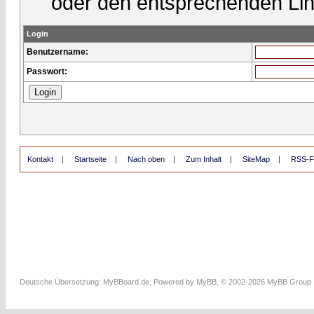
oder den entsprechenden Lin
Login
Benutzername:
Passwort:
Kontakt
|
Startseite
|
Nach oben
|
Zum Inhalt
|
SiteMap
|
RSS-F
Deutsche Übersetzung:
MyBBoard.de
, Powered by
MyBB
, © 2002-2026
MyBB Group