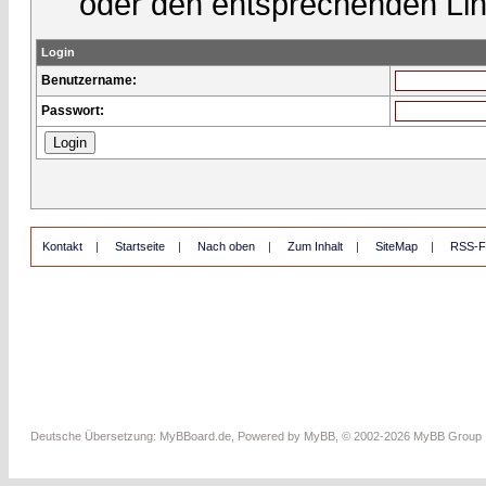
oder den entsprechenden Lin
Login
Benutzername:
Passwort:
Kontakt
|
Startseite
|
Nach oben
|
Zum Inhalt
|
SiteMap
|
RSS-F
Deutsche Übersetzung:
MyBBoard.de
, Powered by
MyBB
, © 2002-2026
MyBB Group