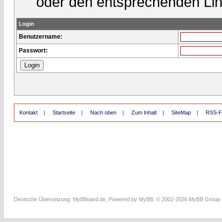
oder den entsprechenden Lin
Login
Benutzername:
Passwort:
Kontakt
|
Startseite
|
Nach oben
|
Zum Inhalt
|
SiteMap
|
RSS-F
Deutsche Übersetzung:
MyBBoard.de
, Powered by
MyBB
, © 2002-2026
MyBB Group