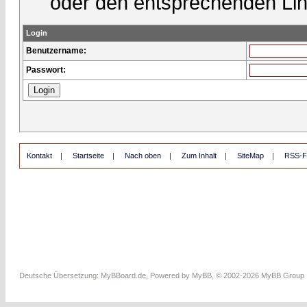
oder den entsprechenden Lin
Login
Benutzername:
Passwort:
Kontakt
|
Startseite
|
Nach oben
|
Zum Inhalt
|
SiteMap
|
RSS-F
Deutsche Übersetzung:
MyBBoard.de
, Powered by
MyBB
, © 2002-2026
MyBB Group