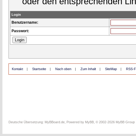
oder den entsprechenden Lin
Login
Benutzername:
Passwort:
Kontakt
|
Startseite
|
Nach oben
|
Zum Inhalt
|
SiteMap
|
RSS-F
Deutsche Übersetzung:
MyBBoard.de
, Powered by
MyBB
, © 2002-2026
MyBB Group