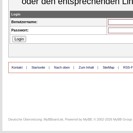
oder den entsprechenden Lin
Login
Benutzername:
Passwort:
Kontakt
|
Startseite
|
Nach oben
|
Zum Inhalt
|
SiteMap
|
RSS-F
Deutsche Übersetzung:
MyBBoard.de
, Powered by
MyBB
, © 2002-2026
MyBB Group