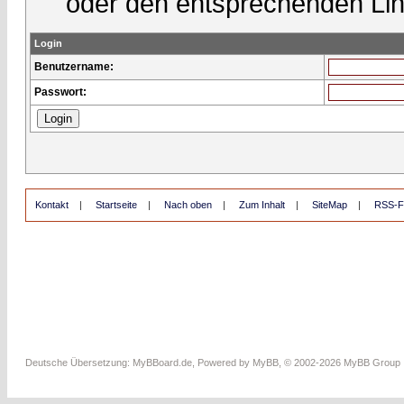
oder den entsprechenden Lin
Login
Benutzername:
Passwort:
Kontakt
|
Startseite
|
Nach oben
|
Zum Inhalt
|
SiteMap
|
RSS-F
Deutsche Übersetzung:
MyBBoard.de
, Powered by
MyBB
, © 2002-2026
MyBB Group