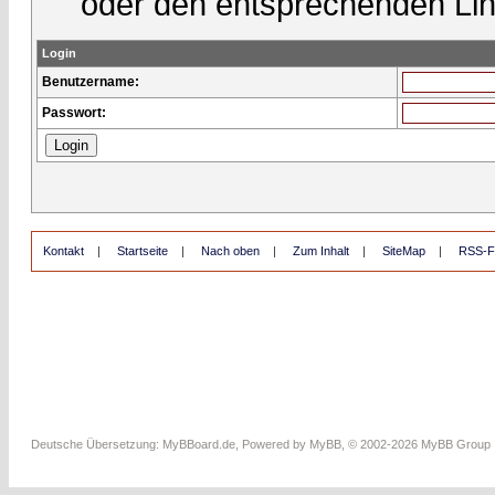
oder den entsprechenden Lin
Login
Benutzername:
Passwort:
Kontakt
|
Startseite
|
Nach oben
|
Zum Inhalt
|
SiteMap
|
RSS-F
Deutsche Übersetzung:
MyBBoard.de
, Powered by
MyBB
, © 2002-2026
MyBB Group