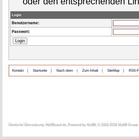
oder den entsprechenden Lin
Login
Benutzername:
Passwort:
Kontakt
|
Startseite
|
Nach oben
|
Zum Inhalt
|
SiteMap
|
RSS-F
Deutsche Übersetzung:
MyBBoard.de
, Powered by
MyBB
, © 2002-2026
MyBB Group