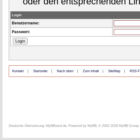
oder den entsprechenden Lin
Login
Benutzername:
Passwort:
Kontakt
|
Startseite
|
Nach oben
|
Zum Inhalt
|
SiteMap
|
RSS-F
Deutsche Übersetzung:
MyBBoard.de
, Powered by
MyBB
, © 2002-2026
MyBB Group