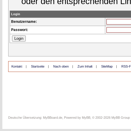
oder den entsprechenden Lin
Login
Benutzername:
Passwort:
Kontakt
|
Startseite
|
Nach oben
|
Zum Inhalt
|
SiteMap
|
RSS-F
Deutsche Übersetzung:
MyBBoard.de
, Powered by
MyBB
, © 2002-2026
MyBB Group