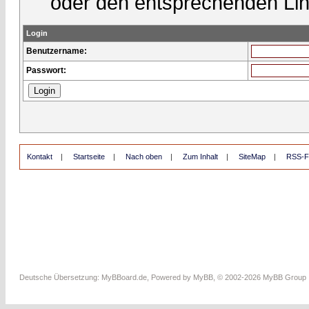
oder den entsprechenden Lin
Login
Benutzername:
Passwort:
Kontakt
|
Startseite
|
Nach oben
|
Zum Inhalt
|
SiteMap
|
RSS-F
Deutsche Übersetzung:
MyBBoard.de
, Powered by
MyBB
, © 2002-2026
MyBB Group