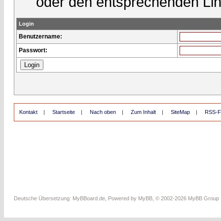
oder den entsprechenden Lin
Login
Benutzername:
Passwort:
Kontakt
|
Startseite
|
Nach oben
|
Zum Inhalt
|
SiteMap
|
RSS-F
Deutsche Übersetzung:
MyBBoard.de
, Powered by
MyBB
, © 2002-2026
MyBB Group