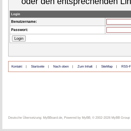
oder den entsprechenden Lin
Login
Benutzername:
Passwort:
Kontakt
|
Startseite
|
Nach oben
|
Zum Inhalt
|
SiteMap
|
RSS-F
Deutsche Übersetzung:
MyBBoard.de
, Powered by
MyBB
, © 2002-2026
MyBB Group