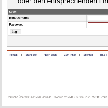
oder den entsprechenden Lin
Login
Benutzername:
Passwort:
Kontakt
|
Startseite
|
Nach oben
|
Zum Inhalt
|
SiteMap
|
RSS-F
Deutsche Übersetzung:
MyBBoard.de
, Powered by
MyBB
, © 2002-2026
MyBB Group