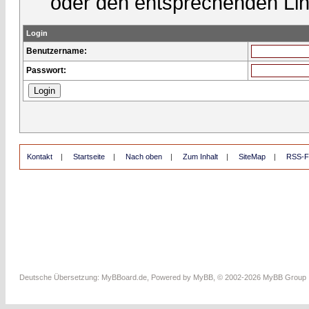
oder den entsprechenden Lin
Login
Benutzername:
Passwort:
Kontakt
|
Startseite
|
Nach oben
|
Zum Inhalt
|
SiteMap
|
RSS-F
Deutsche Übersetzung:
MyBBoard.de
, Powered by
MyBB
, © 2002-2026
MyBB Group