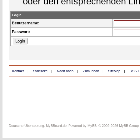
oder den entsprechenden Lin
Login
Benutzername:
Passwort:
Kontakt
|
Startseite
|
Nach oben
|
Zum Inhalt
|
SiteMap
|
RSS-F
Deutsche Übersetzung:
MyBBoard.de
, Powered by
MyBB
, © 2002-2026
MyBB Group