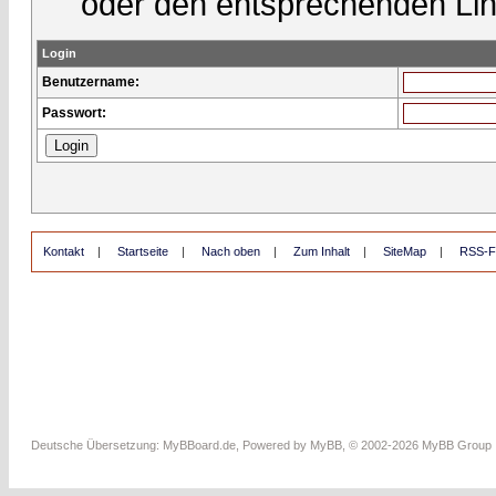
oder den entsprechenden Lin
Login
Benutzername:
Passwort:
Kontakt
|
Startseite
|
Nach oben
|
Zum Inhalt
|
SiteMap
|
RSS-F
Deutsche Übersetzung:
MyBBoard.de
, Powered by
MyBB
, © 2002-2026
MyBB Group