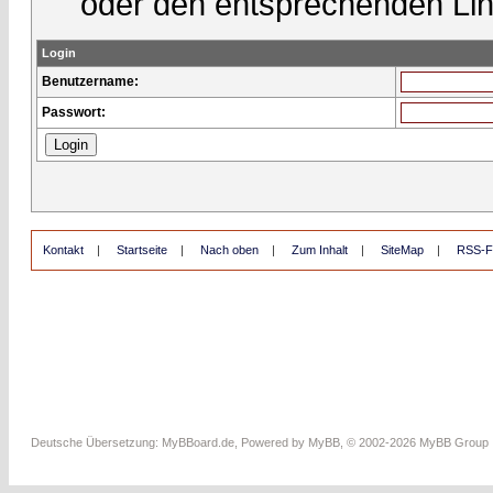
oder den entsprechenden Lin
Login
Benutzername:
Passwort:
Kontakt
|
Startseite
|
Nach oben
|
Zum Inhalt
|
SiteMap
|
RSS-F
Deutsche Übersetzung:
MyBBoard.de
, Powered by
MyBB
, © 2002-2026
MyBB Group