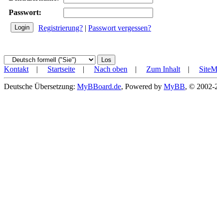
Passwort:
Registrierung?
|
Passwort vergessen?
Kontakt
|
Startseite
|
Nach oben
|
Zum Inhalt
|
Site
Deutsche Übersetzung:
MyBBoard.de
, Powered by
MyBB
, © 2002