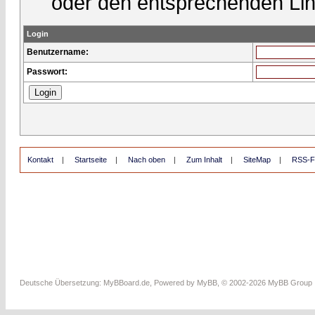
oder den entsprechenden Lin
Login
Benutzername:
Passwort:
Kontakt
|
Startseite
|
Nach oben
|
Zum Inhalt
|
SiteMap
|
RSS-F
Deutsche Übersetzung:
MyBBoard.de
, Powered by
MyBB
, © 2002-2026
MyBB Group