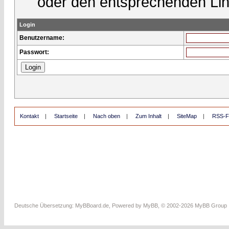
oder den entsprechenden Lin
Login
Benutzername:
Passwort:
Kontakt
|
Startseite
|
Nach oben
|
Zum Inhalt
|
SiteMap
|
RSS-F
Deutsche Übersetzung:
MyBBoard.de
, Powered by
MyBB
, © 2002-2026
MyBB Group