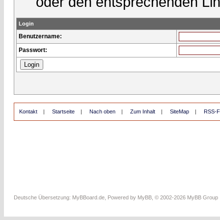
oder den entsprechenden Lin
Login
Benutzername:
Passwort:
Kontakt
|
Startseite
|
Nach oben
|
Zum Inhalt
|
SiteMap
|
RSS-F
Deutsche Übersetzung:
MyBBoard.de
, Powered by
MyBB
, © 2002-2026
MyBB Group