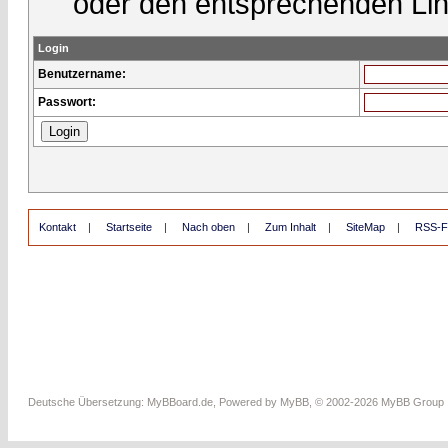
oder den entsprechenden Lin
Login
Benutzername:
Passwort:
Kontakt
|
Startseite
|
Nach oben
|
Zum Inhalt
|
SiteMap
|
RSS-F
Deutsche Übersetzung:
MyBBoard.de
, Powered by
MyBB
, © 2002-2026
MyBB Group