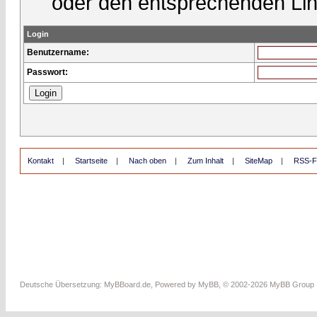
oder den entsprechenden Lin
Login
Benutzername:
Passwort:
Kontakt
|
Startseite
|
Nach oben
|
Zum Inhalt
|
SiteMap
|
RSS-F
Deutsche Übersetzung:
MyBBoard.de
, Powered by
MyBB
, © 2002-2026
MyBB Group